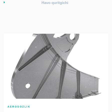
Havo quritgichi
AEROSOZLIK