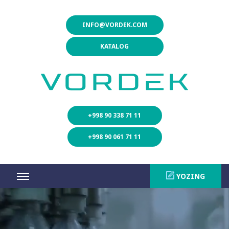
INFO@VORDEK.COM
KATALOG
+998 90 338 71 11
+998 90 061 71 11
YOZING