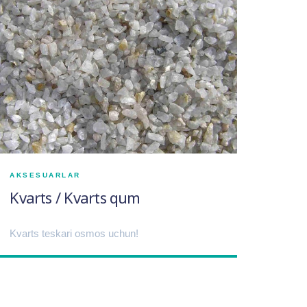
AKSESUARLAR
AKS
Kvarts / Kvarts qum
Boc
uc
Kvarts teskari osmos uchun!
Teska