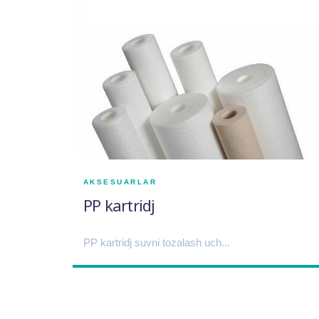
AKSESUARLAR
i
PP kartridj
PP kartridj suvni tozalash uch...