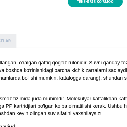
TEKSHIRIB KO'RMOQ
ATLAR
llangan, o'ralgan qattiq qog'oz rulonidir. Suvni qanday toz
va boshqa ko'rinishidagi barcha kichik zarralarni saqlaydi
lchamlarda bo'lishi mumkin, katalogga qarang), shundan so
 osmoz tizimida juda muhimdir. Molekulyar kattalikdan k
 PP kartridjlari bo'lgan kolba o'rnatilishi kerak. Ushbu
lashdan keyin olingan suv sifatini yaxshilaysiz!
 mavjud: