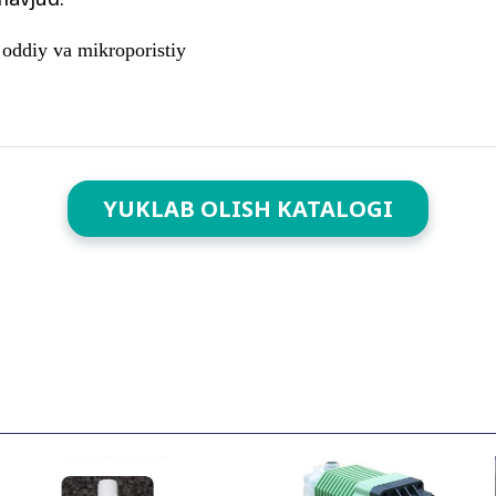
-
oddiy va mikroporistiy
YUKLAB OLISH KATALOGI