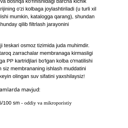
m va boshqa ko'rinishidagi barcha kichik
ijining o'zi kolbaga joylashtiriladi
(u turli xil
lishi mumkin, katalogga qarang), shundan
shunday qilib filtrlash jarayonini
ji teskari osmoz tizimida juda muhimdir.
ttaroq zarrachalar membranaga kirmasligi
PP kartridjlari bo'lgan kolba o'rnatilishi
an siz membrananing ishlash muddatini
keyin olingan suv sifatini yaxshilaysiz!
lchamlarda mavjud:
75/100 sm -
oddiy va mikroporistiy