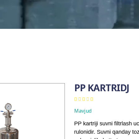
PP KARTRIDJ
Mavjud
PP kartriji
suvni filtrlash u
rulonidir. Suvni qanday toz