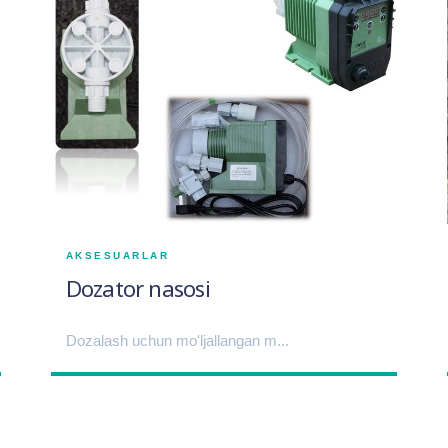
AKSESUARLAR
Dozator nasosi
Dozalash uchun mo'ljallangan m...