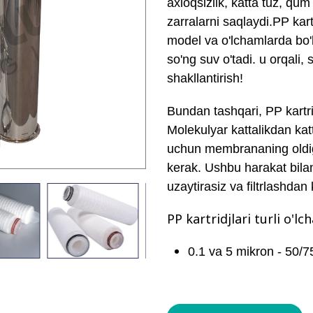
axloqsizlik, katta tuz, qu
zarralarni saqlaydi.
PP kartr
model va o'lchamlarda bo'
so'ng suv o'tadi. u orqali, 
shakllantirish!
Bundan tashqari, PP kartri
Molekulyar kattalikdan ka
uchun membrananing oldiga 
kerak. Ushbu harakat bil
uzaytirasiz va filtrlashdan 
PP kartridjlari turli o'
0.1 va 5 mikron - 50/