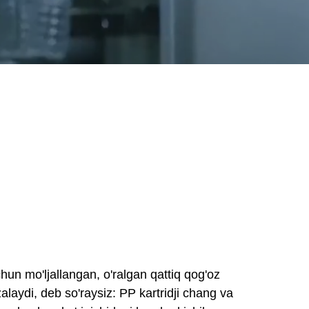
chun mo'ljallangan, o'ralgan qattiq qog'oz
alaydi, deb so'raysiz: PP kartridji chang va