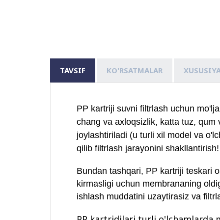
TAVSIF
KO'RSATMALAR
XUSUSIY
PP kartriji
suvni filtrlash uchun mo'lja
chang va axloqsizlik, katta tuz, qum 
joylashtiriladi
(u turli xil model va o'
qilib filtrlash jarayonini shakllantirish!
Bundan tashqari, PP kartriji teskari
kirmasligi uchun membrananing oldiga
ishlash muddatini uzaytirasiz va filtr
PP kartridjlari turli o'lchamlarda