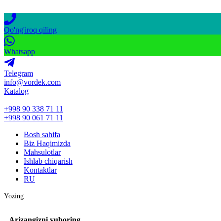
Qo'ng'iroq qiling
Whatsapp
Telegram
info@vordek.com
Katalog
+998 90 338 71 11
+998 90 061 71 11
Bosh sahifa
Biz Haqimizda
Mahsulotlar
Ishlab chiqarish
Kontaktlar
RU
Yozing
Arizangizni yuboring