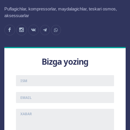
Puflagichlar, kompressorlar, maydalagichlar, teskari osmos,
aksessuarlar
Bizga yozing