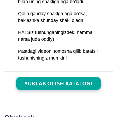
bilan uning shakliga ega bo'ladi.
Qolib qanday shaklga ega bo'lsa,
baklashka shunday shakl oladi!
HA! Siz tushunganingizdek, hamma
narsa juda oddiy)
Pastdagi videoni tomosha qilib batafsil
tushunishingiz mumkin!
YUKLAB OLISH KATALOGI