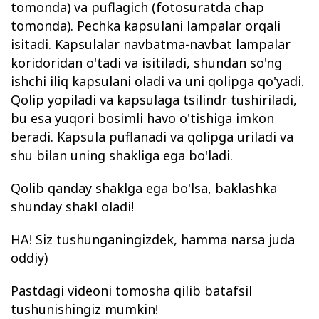
tomonda) va puflagich (fotosuratda chap
tomonda). Pechka kapsulani lampalar orqali
isitadi. Kapsulalar navbatma-navbat lampalar
koridoridan o'tadi va isitiladi, shundan so'ng
ishchi iliq kapsulani oladi va uni qolipga qo'yadi.
Qolip yopiladi va kapsulaga tsilindr tushiriladi,
bu esa yuqori bosimli havo o'tishiga imkon
beradi. Kapsula puflanadi va qolipga uriladi va
shu bilan uning shakliga ega bo'ladi.
Qolib qanday shaklga ega bo'lsa, baklashka
shunday shakl oladi!
HA! Siz tushunganingizdek, hamma narsa juda
oddiy)
Pastdagi videoni tomosha qilib batafsil
tushunishingiz mumkin!