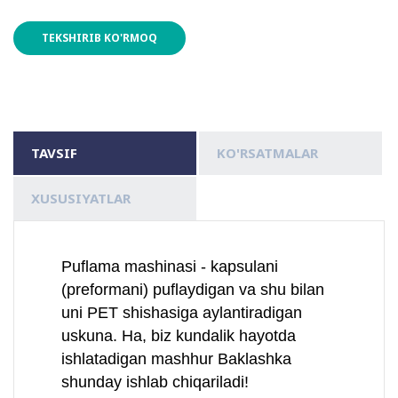
TEKSHIRIB KO'RMOQ
TAVSIF
KO'RSATMALAR
XUSUSIYATLAR
Puflama mashinasi - kapsulani
(preformani) puflaydigan va shu bilan
uni PET shishasiga aylantiradigan
uskuna. Ha, biz kundalik hayotda
ishlatadigan mashhur Baklashka
shunday ishlab chiqariladi!