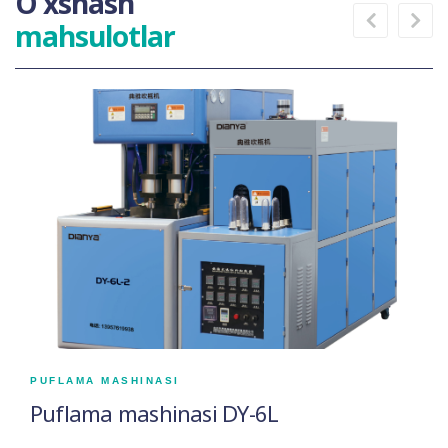
O'xshash
mahsulotlar
PUFLAMA MASHINASI
Puflama mashinasi DY-6L