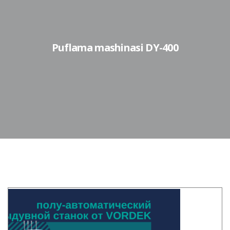
Puflama mashinasi DY-400