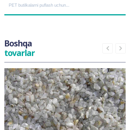
PET butilkalarni puflash uchun...
Boshqa
tovarlar