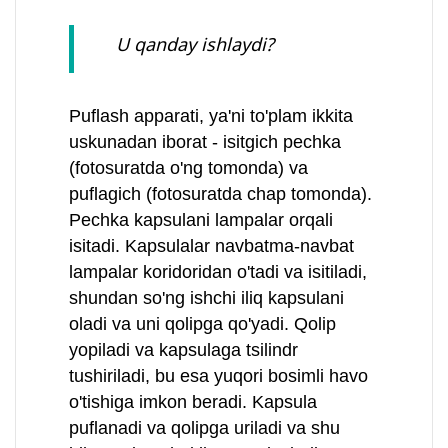
U qanday ishlaydi?
Puflash apparati, ya'ni to'plam ikkita
uskunadan iborat - isitgich pechka
(fotosuratda o'ng tomonda) va
puflagich (fotosuratda chap tomonda).
Pechka kapsulani lampalar orqali
isitadi. Kapsulalar navbatma-navbat
lampalar koridoridan o'tadi va isitiladi,
shundan so'ng ishchi iliq kapsulani
oladi va uni qolipga qo'yadi. Qolip
yopiladi va kapsulaga tsilindr
tushiriladi, bu esa yuqori bosimli havo
o'tishiga imkon beradi. Kapsula
puflanadi va qolipga uriladi va shu